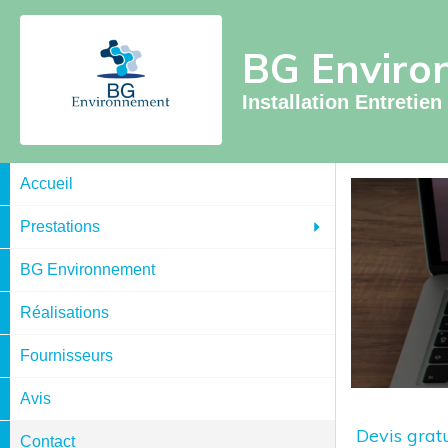
BG Enviro
Installation Entretie
Accueil
Prestations
BG Environnement
Réalisations
Fournisseurs
Avis
Devis grat
Contact