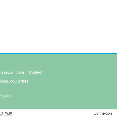
isseurs
Avis
Contact
erie, couverture
légales
Connexion
US PME