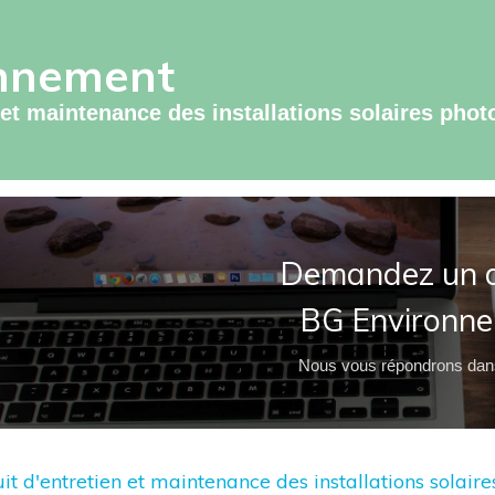
nnement
n et maintenance des installations solaires phot
Demandez un d
BG Environn
Nous vous répondrons dans
uit d'entretien et maintenance des installations solai