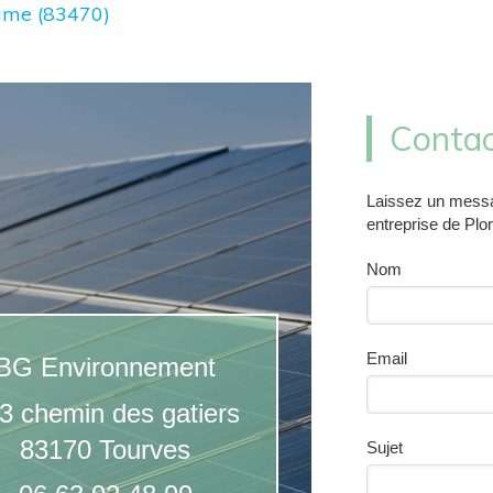
ume (83470)
Contac
Laissez un messa
entreprise de Plo
Nom
Email
BG Environnement
3 chemin des gatiers
83170
Tourves
Sujet